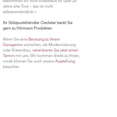
bekommen wir noch Ersatzteile für über 20
Jahre alte Tore – das ist nicht
selbstverständlich.«
Ihr Stützpunkthändler Oechsler berät Sie
gern zu Hörmann Produkten:
Wenn Sie eine
Beratung zu Ihrem
Garagentor
wünschen, ob Modernisierung
oder Ersteinbau,
vereinbaren Sie jetzt einen
Termin
mit uns. Wir kommen direkt zu Ihnen,
vorab können Sie auch unsere
Ausstellung
besuchen.
UNSERE LEISTUNGEN
Beratung und Planung zu
Garagentoren, Antriebssystemen
Montage & Einbau